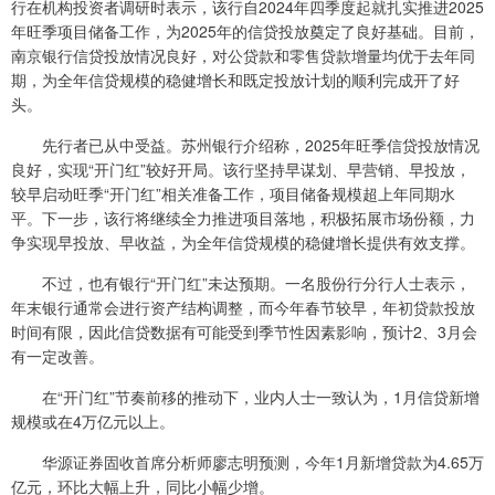
行在机构投资者调研时表示，该行自2024年四季度起就扎实推进2025
年旺季项目储备工作，为2025年的信贷投放奠定了良好基础。目前，
南京银行信贷投放情况良好，对公贷款和零售贷款增量均优于去年同
期，为全年信贷规模的稳健增长和既定投放计划的顺利完成开了好
头。
先行者已从中受益。苏州银行介绍称，2025年旺季信贷投放情况
良好，实现“开门红”较好开局。该行坚持早谋划、早营销、早投放，
较早启动旺季“开门红”相关准备工作，项目储备规模超上年同期水
平。下一步，该行将继续全力推进项目落地，积极拓展市场份额，力
争实现早投放、早收益，为全年信贷规模的稳健增长提供有效支撑。
不过，也有银行“开门红”未达预期。一名股份行分行人士表示，
年末银行通常会进行资产结构调整，而今年春节较早，年初贷款投放
时间有限，因此信贷数据有可能受到季节性因素影响，预计2、3月会
有一定改善。
在“开门红”节奏前移的推动下，业内人士一致认为，1月信贷新增
规模或在4万亿元以上。
华源证券固收首席分析师廖志明预测，今年1月新增贷款为4.65万
亿元，环比大幅上升，同比小幅少增。