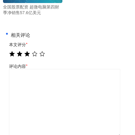
全国股票配资 超微电脑第四财
季净销售57.6亿美元
相关评论
本文评分
*
评论内容
*