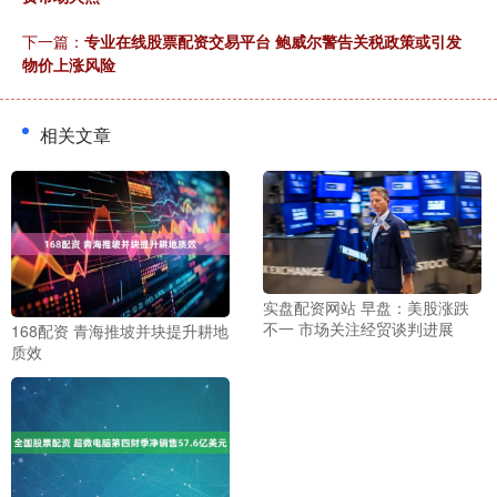
下一篇：
专业在线股票配资交易平台 鲍威尔警告关税政策或引发
物价上涨风险
相关文章
实盘配资网站 早盘：美股涨跌
不一 市场关注经贸谈判进展
168配资 青海推坡并块提升耕地
质效