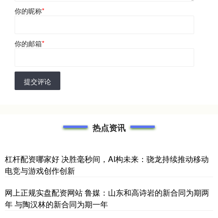
你的昵称
*
你的邮箱
*
提交评论
热点资讯
杠杆配资哪家好 决胜毫秒间，AI构未来：骁龙持续推动移动
电竞与游戏创作创新
网上正规实盘配资网站 鲁媒：山东和高诗岩的新合同为期两
年 与陶汉林的新合同为期一年