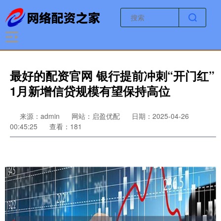
最好的配资官网 银行提前冲刺“开门红”
1月新增信贷规模有望保持高位
来源：admin
网站：启盈优配
日期：2025-04-26
00:45:25
查看：181